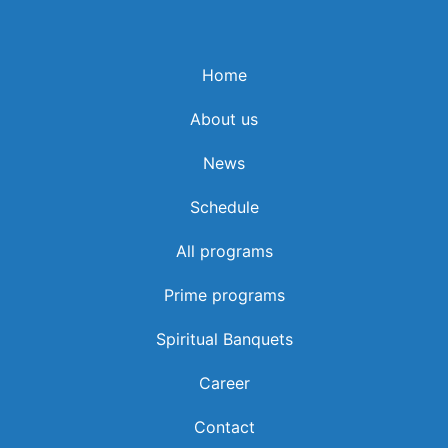
Home
About us
സതീശന്‍ സര്‍ക്കാരിന്റെ വീര്യം കുറഞ്ഞതിനു
News
പിന്നിലെ വീര്യത്തിനു പിന്നില്‍...VD SATHEESHAN
Schedule
All programs
Prime programs
Spiritual Banquets
Career
Contact
'സുതാര്യമാക്കിയ' എഫ്‌സിആര്‍എ വേട്ടയാടാന്‍