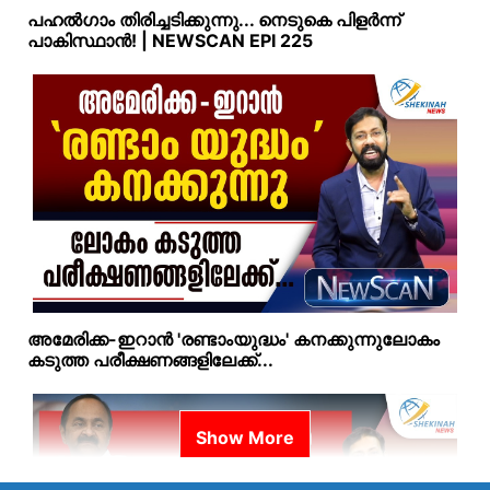
പഹൽഗാം തിരിച്ചടിക്കുന്നു... നെടുകെ പിളർന്ന്
പാകിസ്ഥാൻ! | NEWSCAN EPI 225
അമേരിക്ക-ഇറാന്‍ 'രണ്ടാംയുദ്ധം' കനക്കുന്നുലോകം
കടുത്ത പരീക്ഷണങ്ങളിലേക്ക്...