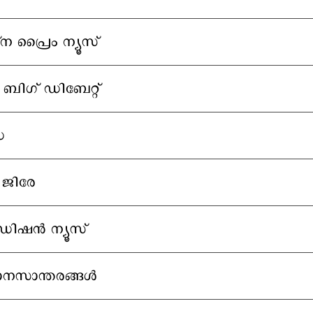
ന പ്രൈം ന്യൂസ്
 ബിഗ് ഡിബേറ്റ്
േ
ജിരേ
ിഷന്‍ ന്യൂസ്
നസാന്തരങ്ങള്‍