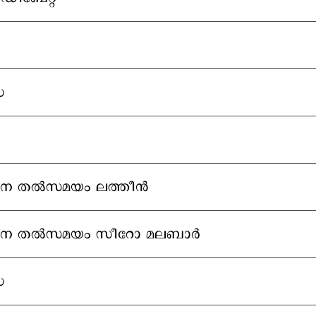
 ഡിബേറ്റ്
േ
ാന തല്‍സമയം ലത്തീന്‍
ബാന തല്‍സമയം സീറോ മലബാര്‍
േ