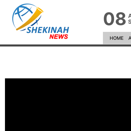
08
(cu
HOME