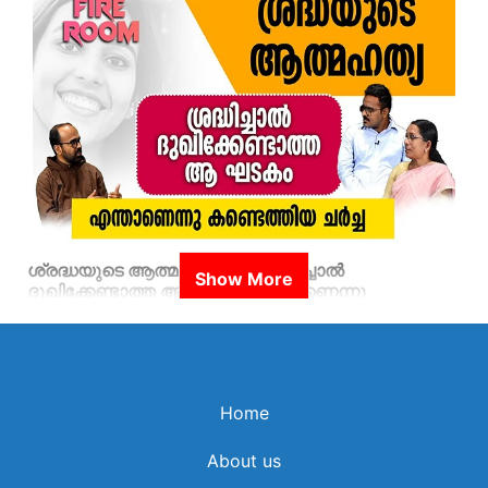
ശ്രദ്ധയുടെ ആത്മഹത്യ...ശ്രദ്ധിച്ചാല്‍
ദുഖിക്കേണ്ടാത്ത ആ ഘടകം എന്താണെന്നു
കണ്ടെത്തിയ ചര്‍ച്ച
Home
About us