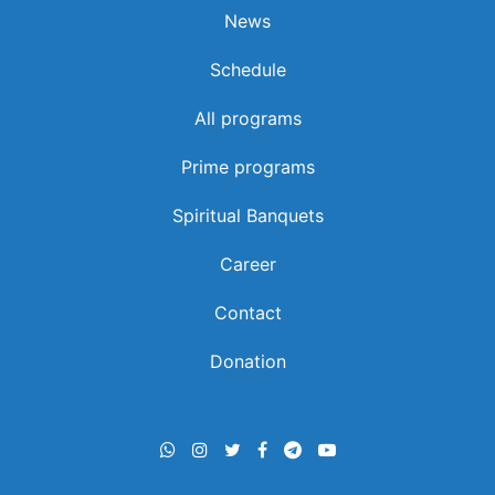
News
Schedule
All programs
ഐക്യത്തിനു വേണ്ടി കൊണ്ടുവന്ന ഏകീകൃത
Prime programs
കുര്‍ബാന ഉള്ള ഐക്യവും തകര്‍ത്തുവോ?
Spiritual Banquets
Career
Contact
Donation
മക്കളെ വളര്‍ത്താന്‍ പെടാപ്പാട് പെടുകയാണോ?
പണ്ടത്തെ ഒന്നും വര്‍ക്കാവില്ലഇതു കേട്ടാല്‍ മതി |