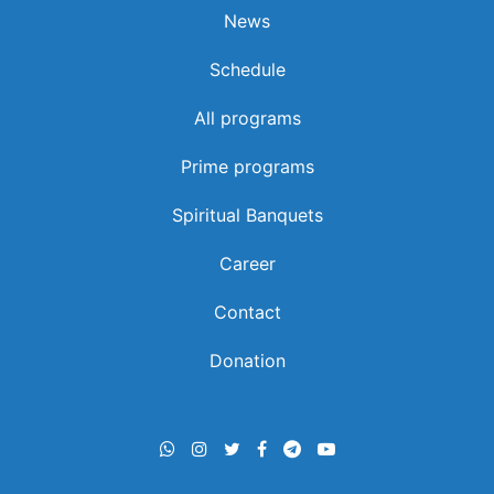
News
Schedule
All programs
ഐക്യത്തിനു വേണ്ടി കൊണ്ടുവന്ന ഏകീകൃത
Prime programs
കുര്‍ബാന ഉള്ള ഐക്യവും തകര്‍ത്തുവോ?
Spiritual Banquets
Career
Contact
Donation
മക്കളെ വളര്‍ത്താന്‍ പെടാപ്പാട് പെടുകയാണോ?
പണ്ടത്തെ ഒന്നും വര്‍ക്കാവില്ലഇതു കേട്ടാല്‍ മതി |