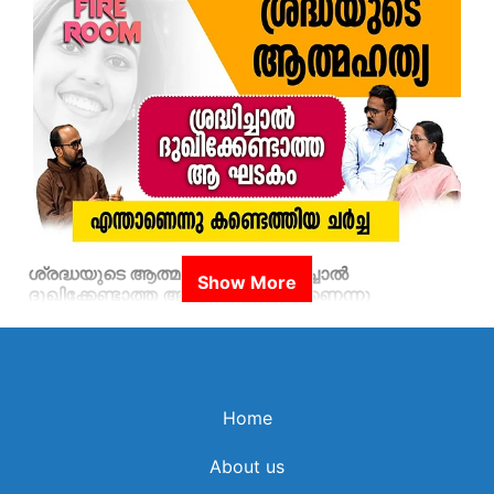
ശ്രദ്ധയുടെ ആത്മഹത്യ...ശ്രദ്ധിച്ചാല്‍
ദുഖിക്കേണ്ടാത്ത ആ ഘടകം എന്താണെന്നു
കണ്ടെത്തിയ ചര്‍ച്ച
Home
About us