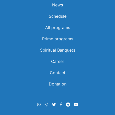
News
Schedule
റബ്ബർ മരങ്ങളോട് പറഞ്ഞ വചനം ജീവിതം
മാറ്റിമറിച്ചപ്പോൾ
All programs
Prime programs
Spiritual Banquets
Career
Contact
Donation
മുസ്ലിം കുടുംബത്തില്‍ ജനിച്ച അലി മുഹമ്മദ്
ക്രൈസ്തവ വിശ്വാസിയായി മാറിയ ചരിത്ര സാക്ഷ്യം
| ALI MUHAMMED