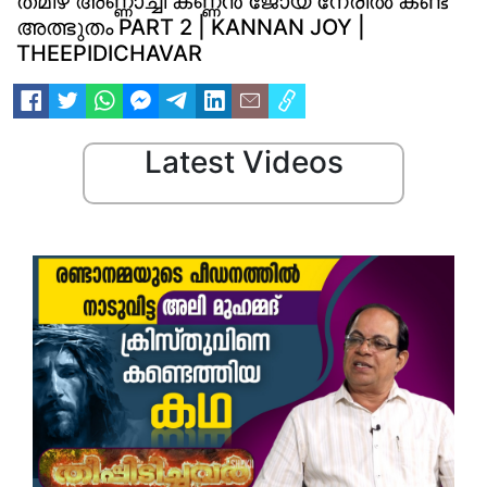
തമിഴ് അണ്ണാച്ചി കണ്ണൻ ജോയ് നേരിൽ കണ്ട
അത്ഭുതം PART 2 | KANNAN JOY |
THEEPIDICHAVAR
Latest Videos