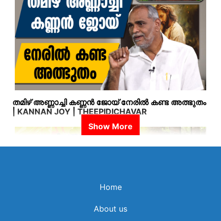
തമിഴ് അണ്ണാച്ചി കണ്ണൻ ജോയ് നേരിൽ കണ്ട അത്ഭുതം
| KANNAN JOY | THEEPIDICHAVAR
Home
About us