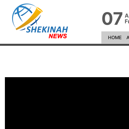
07
A
F
(cu
HOME