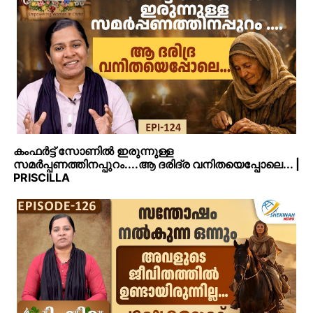
കംഫർട്ട് സോണിൽ ഇരുന്നുള്ള
സമർപ്പണത്തിനപ്പുറം....ആ ദരിദ്ര വനിതയെപ്പോലെ... |
PRISCILLA