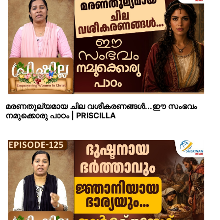
മരണതുല്യമായ ചില വശീകരണങ്ങൾ...ഈ സംഭവം
നമുക്കൊരു പാഠം | PRISCILLA