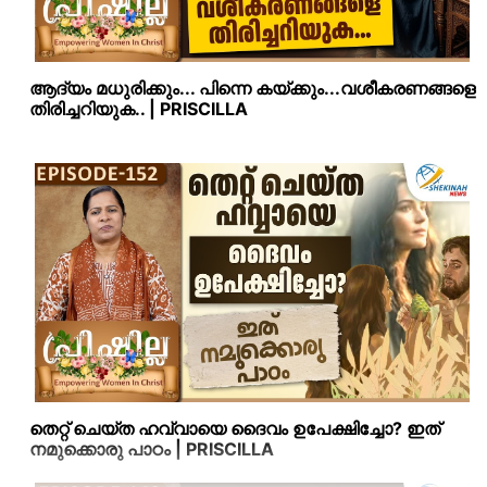
ആദ്യം മധുരിക്കും... പിന്നെ കയ്‌ക്കും...വശീകരണങ്ങളെ
തിരിച്ചറിയുക.. | PRISCILLA
തെറ്റ് ചെയ്ത ഹവ്വായെ ദൈവം ഉപേക്ഷിച്ചോ? ഇത്
നമുക്കൊരു പാഠം | PRISCILLA