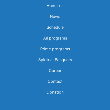
About us
News
വത്തിക്കാൻ സിറ്റി പുറത്തിറക്കുന്ന പുതിയ യൂറോ
Schedule
സ്മാരക നാണയങ്ങളിൽ ഇനി ലെയോ പതിനാലാമൻ
പാപ്പയുടെ മുഖചിത്രവും ഇടംപിടിക്കും.
All programs
Prime programs
Spiritual Banquets
Career
Contact
Donation
തന്റെ നാഥന്റെ സന്നിധിയിലേക്ക് ജെയ്മി ബ്രദര്‍
യാത്രയായപ്പോള്‍