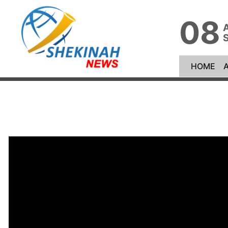
08
(cu
HOME