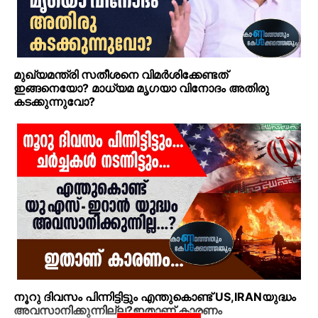
മുഖ്യമന്ത്രി സതീശനെ വിമര്‍ശിക്കേണ്ടത്
ഇങ്ങനെയോ? മാധ്യമ മൃഗയാ വിനോദം അതിരു
കടക്കുന്നുവോ?
നൂറു ദിവസം പിന്നിട്ടിട്ടും എന്തുകൊണ്ട് US,IRANയുദ്ധം
അവസാനിക്കുന്നില്ല?ഇതാണ് കാരണം