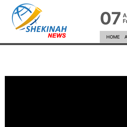
07
A
F
(cu
HOME